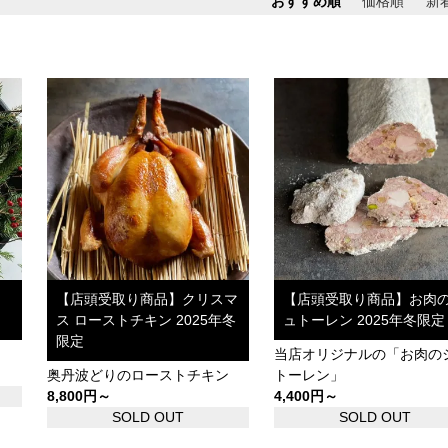
おすすめ順
価格順
新
メ
【店頭受取り商品】クリスマ
【店頭受取り商品】お肉
ス ローストチキン 2025年冬
ュトーレン 2025年冬限定
限定
当店オリジナルの「お肉の
奥丹波どりのローストチキン
トーレン」
8,800円～
4,400円～
SOLD OUT
SOLD OUT